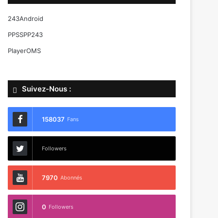
243Android
PPSSPP243
PlayerOMS
Suivez-Nous :
158037
Fans
Followers
7970
Abonnés
0
Followers