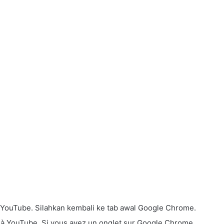
 YouTube. Silahkan kembali ke tab awal Google Chrome.
r à YouTube. Si vous avez un onglet sur Google Chrome,