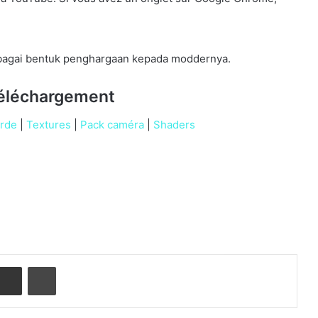
agai bentuk penghargaan kepada moddernya.
téléchargement
rde
|
Textures
|
Pack caméra
|
Shaders
nterest
Partager par email
Imprimer