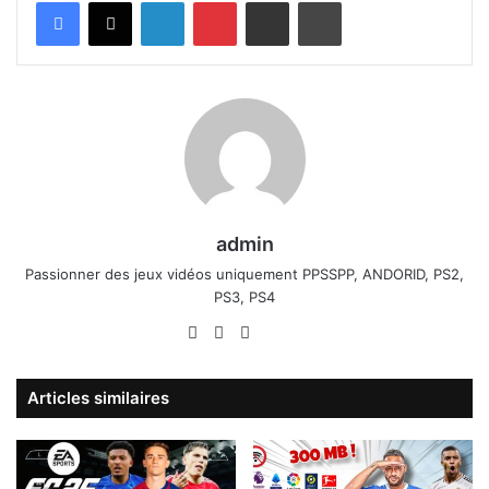
Linkedin
Pinterest
Partager par email
Imprimer
admin
Passionner des jeux vidéos uniquement PPSSPP, ANDORID, PS2,
PS3, PS4
Website
Facebook
X
Linkedin
YouTube
Articles similaires