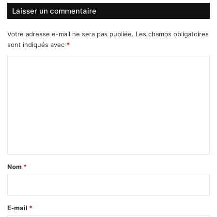
Laisser un commentaire
Votre adresse e-mail ne sera pas publiée.
Les champs obligatoires
sont indiqués avec
*
C
o
m
m
e
n
t
a
Nom
*
i
r
e
E-mail
*