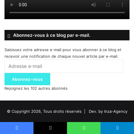
Abonnez-vous à ce blog par e-mail.
Saisissez votre adresse e-mail pour vous abonner à ce blog et
recevoir une notification de chaque nouvel article par e-mail.
Adresse
e-
mail
Abonnez-vous
Rejoignez les 102 autres abonnés
© Copyright 2026, Tous droits réservés |
Dev. by Inza-Agency
Facebook
X
WhatsApp
Telegram