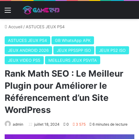
Menu
Accueil
/
ASTUCES JEUX PS4
ASTUCES JEUX PS4
GB WhatsApp APK
JEUX ANDROID 2026
JEUX PPSSPP ISO
JEUX PS2 ISO
JEUX VIDEO PS5
MEILLEURS JEUX PSVITA
Rank Math SEO : Le Meilleur
Plugin pour Améliorer le
Référencement d’un Site
WordPress
admin
juillet 18, 2024
0
3 575
6 minutes de lecture