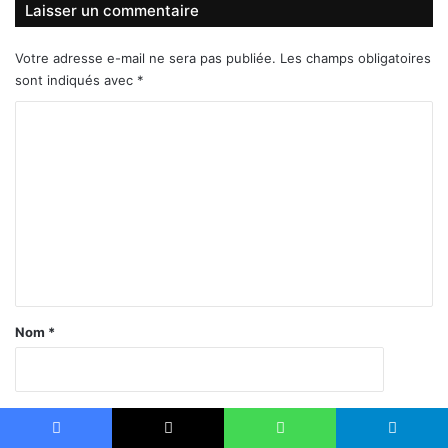
Laisser un commentaire
Votre adresse e-mail ne sera pas publiée.
Les champs obligatoires
sont indiqués avec
*
C
o
m
m
e
n
t
a
Nom
*
i
r
e
E-mail
*
*
Facebook
X
WhatsApp
Telegram