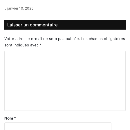
janvier 10, 2025
Laisser un commentaire
Votre adresse e-mail ne sera pas publiée.
Les champs obligatoires
sont indiqués avec
*
C
o
m
m
e
n
t
a
Nom
*
i