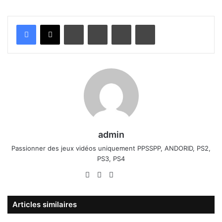
Linkedin
Pinterest
Partager par email
Imprimer
admin
Passionner des jeux vidéos uniquement PPSSPP, ANDORID, PS2,
PS3, PS4
Website
Facebook
X
Linkedin
YouTube
Articles similaires