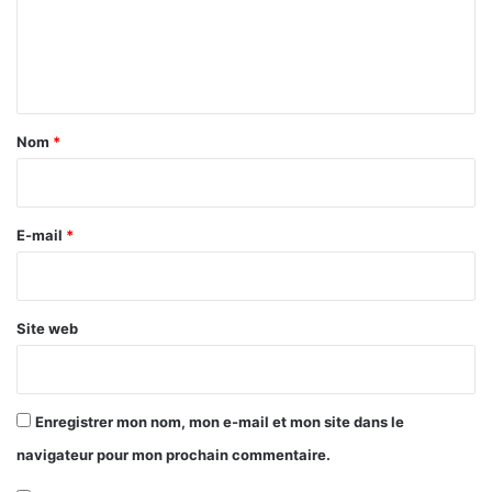
m
e
n
t
a
Nom
*
i
r
e
E-mail
*
*
Site web
Enregistrer mon nom, mon e-mail et mon site dans le
navigateur pour mon prochain commentaire.