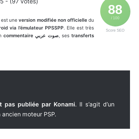
5 - (97 votes)
88
/ 100
est une
version modifiée non officielle
du
oid via l’émulateur PPSSPP
. Elle est très
Score SEO
on
commentaire صوت عربي
, ses
transferts
st pas publiée par Konami
. Il s’agit d’un
 ancien moteur PSP.