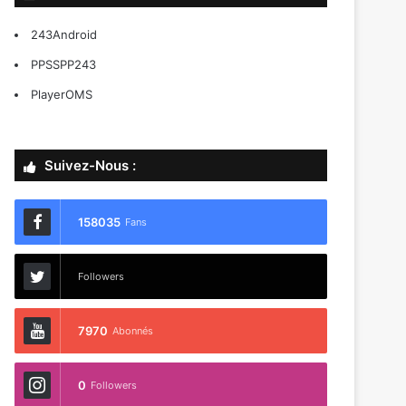
243Android
PPSSPP243
PlayerOMS
Suivez-Nous :
158035
Fans
Followers
7970
Abonnés
0
Followers