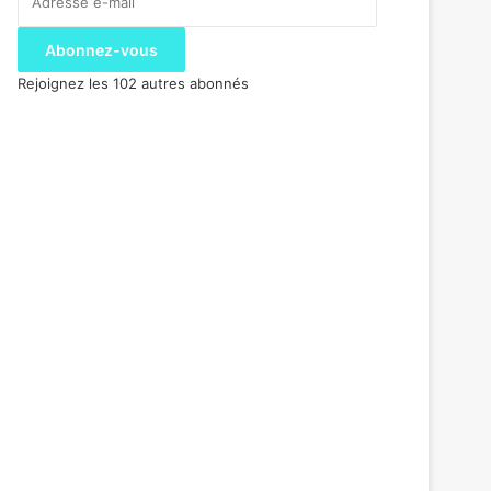
e-
mail
Abonnez-vous
Rejoignez les 102 autres abonnés