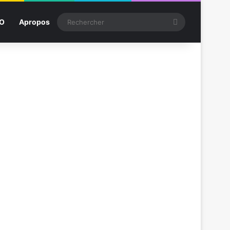
Rechercher
SO
Apropos