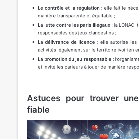
Le contrôle et la régulation :
elle fait le néc
manière transparente et équitable ;
La lutte contre les paris illégaux :
la LONACI t
responsables des jeux clandestins ;
La délivrance de licence :
elle autorise le
activités légalement sur le territoire ivoirien e
La promotion du jeu responsable :
l’organisme
et invite les parieurs à jouer de manière resp
Astuces pour trouver une
fiable