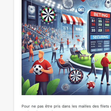
Pour ne pas être pris dans les mailles des filets