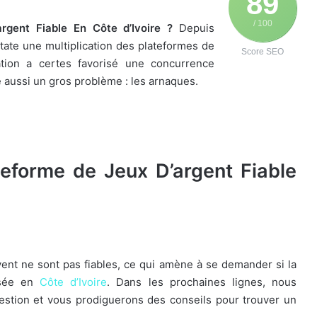
89
/ 100
rgent Fiable En Côte d’Ivoire ?
Depuis
tate une multiplication des plateformes de
Score SEO
ration a certes favorisé une concurrence
e aussi un gros problème : les arnaques.
eforme de Jeux D’argent Fiable
uvent ne sont pas fiables, ce qui amène à se demander si la
risée en
Côte d’Ivoire
. Dans les prochaines lignes, nous
stion et vous prodiguerons des conseils pour trouver un