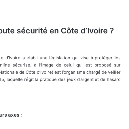
oute sécurité en Côte d’Ivoire ?
 d’Ivoire a établi une législation qui vise à protéger les
nline sécurisé, à l’image de celui qui est proposé sur
Nationale de Côte d’Ivoire) est l’organisme chargé de veiller
015, laquelle régit la pratique des jeux d’argent et de hasard
urs axes :