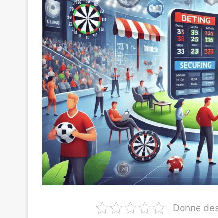
Donne des 