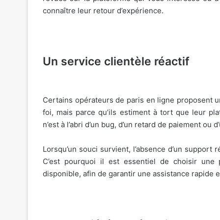
connaître leur retour d’expérience.
Un service clientèle réactif
Certains opérateurs de paris en ligne proposent u
foi, mais parce qu’ils estiment à tort que leur p
n’est à l’abri d’un bug, d’un retard de paiement ou
Lorsqu’un souci survient, l’absence d’un support r
C’est pourquoi il est essentiel de choisir une 
disponible, afin de garantir une assistance rapide e