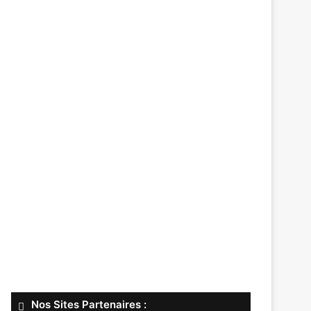
Nos Sites Partenaires :