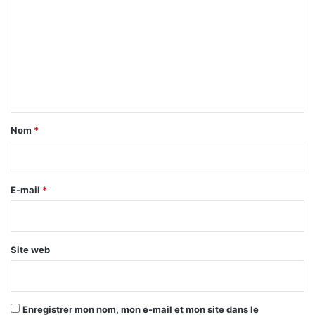
m
m
e
n
t
a
Nom
*
i
r
e
E-mail
*
*
Site web
Enregistrer mon nom, mon e-mail et mon site dans le