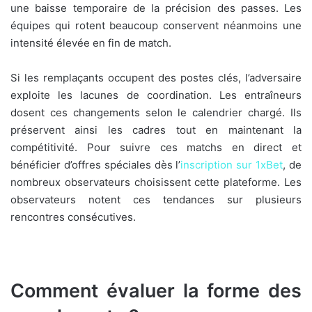
une baisse temporaire de la précision des passes. Les
équipes qui rotent beaucoup conservent néanmoins une
intensité élevée en fin de match.
Si les remplaçants occupent des postes clés, l’adversaire
exploite les lacunes de coordination. Les entraîneurs
dosent ces changements selon le calendrier chargé. Ils
préservent ainsi les cadres tout en maintenant la
compétitivité. Pour suivre ces matchs en direct et
bénéficier d’offres spéciales dès l’
inscription sur 1xBet
, de
nombreux observateurs choisissent cette plateforme. Les
observateurs notent ces tendances sur plusieurs
rencontres consécutives.
Comment évaluer la forme des