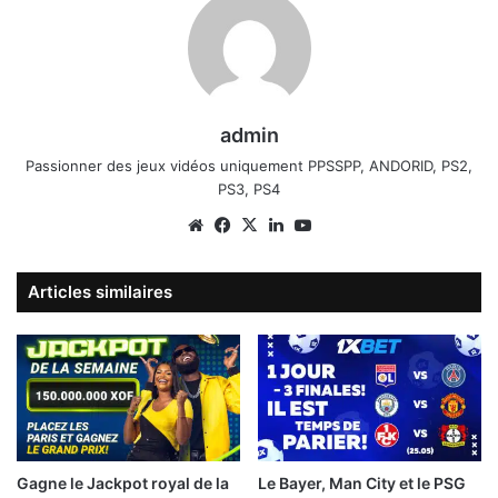
admin
Passionner des jeux vidéos uniquement PPSSPP, ANDORID, PS2,
PS3, PS4
Website
Facebook
X
Linkedin
YouTube
Articles similaires
Gagne le Jackpot royal de la
Le Bayer, Man City et le PSG