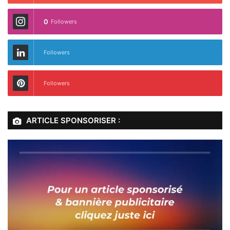
0
Followers
Followers
Followers
ARTICLE SPONSORISER :