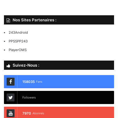
Nos Sites Partenaires :
243Android
PPSSPP243
PlayerOMS
Suivez-Nous :
158035
Fans
Followers
7970
Abonnés