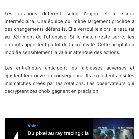
Les rotations diffèrent selon l’enjeu et le score
intermédiaire. Une équipe qui mène largement procède à
des changements défensifs. Elle verrouille alors le résultat
au détriment de l’offensive. Si le match reste serré, les
entrants apportent plutôt de la créativité. Cette adaptation
modifie sensiblement la valeur attendue des actions.
Les entraîneurs anticipent les faiblesses adverses et
ajustent leur onze en conséquence. Ils exploitent ainsi les
mismatches créés par les rotations. Les observateurs qui
décryptent ces choix gagnent en précision.
Voir :
Du pixel au ray tracing : la