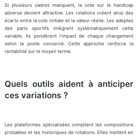
Si plusieurs cadres manquent, la cote sur le handicap
adverse devient attractive. Les rotations créent ainsi des
écarts entre la cote initiale et la valeur réelle. Les adeptes
des paris sportifs intègrent systématiquement cette
variable. Ils pondèrent l’impact de chaque changement
selon le poste concerné. Cette approche renforce la
rentabilité sur le moyen terme.
Quels outils aident à anticiper
ces variations ?
Les plateformes spécialisées compilent les compositions
probables et les historiques de rotations. Elles mettent en