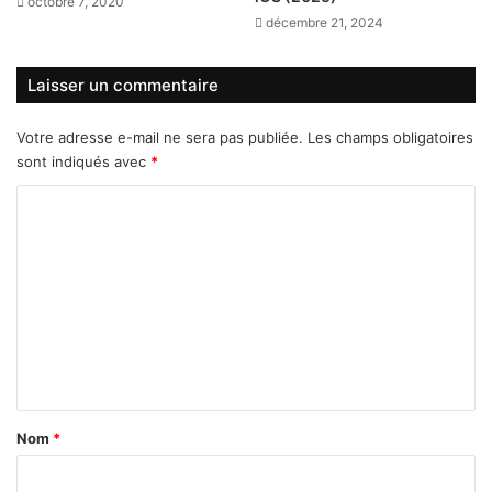
octobre 7, 2020
décembre 21, 2024
Laisser un commentaire
Votre adresse e-mail ne sera pas publiée.
Les champs obligatoires
sont indiqués avec
*
C
o
m
m
e
n
t
a
Nom
*
i