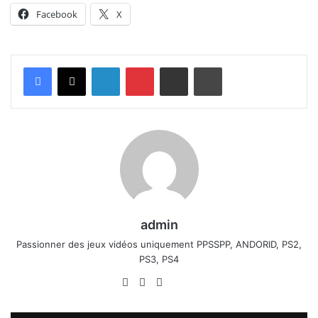
Facebook
X
Linkedin
Pinterest
Partager par email
Imprimer
admin
Passionner des jeux vidéos uniquement PPSSPP, ANDORID, PS2,
PS3, PS4
Website
Facebook
X
Linkedin
YouTube