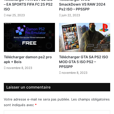
– EA SPORTS FIFA FC 25 PS2
SmackDown VS RAW 2024
ISO
Ps2 ISO – PPSSPP
mai 25, 2023
juin 22, 2023
Télécharger damon ps2 pro
Télécharger GTA SA PS2 ISO
apk + Bois
MOD GTA 5 ISO PS2 –
PPSSPP
novembre 8, 2023
novembre 8, 2023
Laisser un commentaire
Votre adresse e-mail ne sera pas publiée.
Les champs obligatoires
sont indiqués avec
*
C