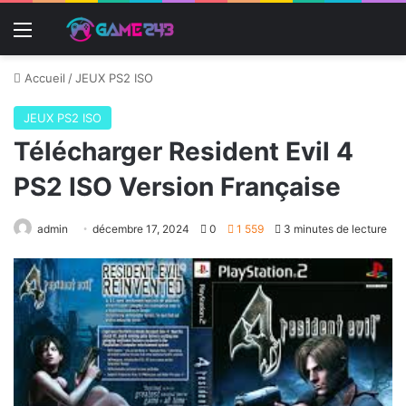
Menu
Accueil
/
JEUX PS2 ISO
JEUX PS2 ISO
Télécharger Resident Evil 4
PS2 ISO Version Française
admin
décembre 17, 2024
0
1 559
3 minutes de lecture