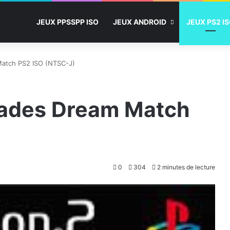
JEUX PPSSPP ISO
JEUX ANDROID
JEUX PS2 I
Match PS2 ISO (NTSC-J)
Hades Dream Match
)
0
304
2 minutes de lecture