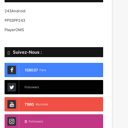
243Android
PPSSPP243
PlayerOMS
Suivez-Nous :
158037
Fans
Followers
7960
Abonnés
0
Followers