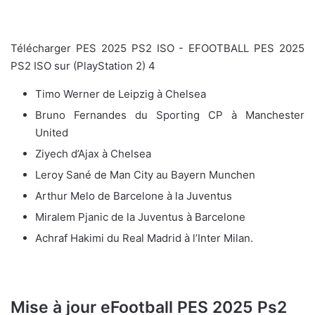
Télécharger PES 2025 PS2 ISO - EFOOTBALL PES 2025
PS2 ISO sur (PlayStation 2) 4
Timo Werner de Leipzig à Chelsea
Bruno Fernandes du Sporting CP à Manchester
United
Ziyech d’Ajax à Chelsea
Leroy Sané de Man City au Bayern Munchen
Arthur Melo de Barcelone à la Juventus
Miralem Pjanic de la Juventus à Barcelone
Achraf Hakimi du Real Madrid à l’Inter Milan.
Mise à jour
eFootball PES 2025 Ps2