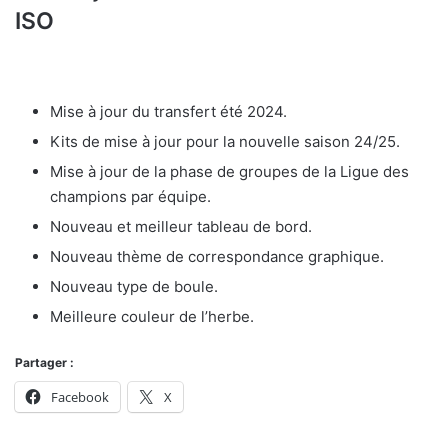
ISO
Mise à jour du transfert été 2024.
Kits de mise à jour pour la nouvelle saison 24/25.
Mise à jour de la phase de groupes de la Ligue des
champions par équipe.
Nouveau et meilleur tableau de bord.
Nouveau thème de correspondance graphique.
Nouveau type de boule.
Meilleure couleur de l’herbe.
Partager :
Facebook
X