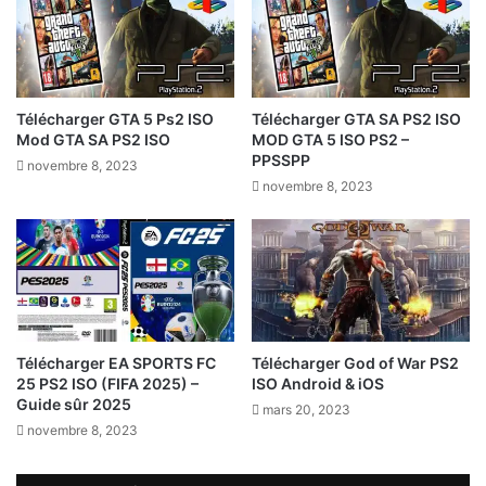
Télécharger GTA 5 Ps2 ISO
Télécharger GTA SA PS2 ISO
Mod GTA SA PS2 ISO
MOD GTA 5 ISO PS2 –
PPSSPP
novembre 8, 2023
novembre 8, 2023
Télécharger EA SPORTS FC
Télécharger God of War PS2
25 PS2 ISO (FIFA 2025) –
ISO Android & iOS
Guide sûr 2025
mars 20, 2023
novembre 8, 2023