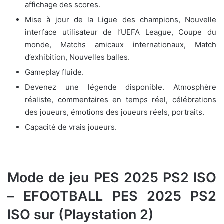
affichage des scores.
Mise à jour de la Ligue des champions, Nouvelle
interface utilisateur de l’UEFA League, Coupe du
monde, Matchs amicaux internationaux, Match
d’exhibition, Nouvelles balles.
Gameplay fluide.
Devenez une légende disponible. Atmosphère
réaliste, commentaires en temps réel, célébrations
des joueurs, émotions des joueurs réels, portraits.
Capacité de vrais joueurs.
Mode de jeu PES 2025 PS2 ISO
– EFOOTBALL PES 2025 PS2
ISO
sur (Playstation 2)