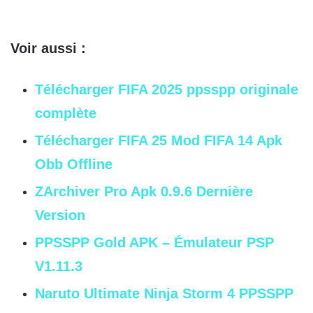
Voir aussi :
Télécharger FIFA 2025 ppsspp originale
complète
Télécharger FIFA 25 Mod FIFA 14 Apk
Obb Offline
ZArchiver Pro Apk 0.9.6 Dernière
Version
PPSSPP Gold APK – Émulateur PSP
V1.11.3
Naruto Ultimate Ninja Storm 4 PPSSPP