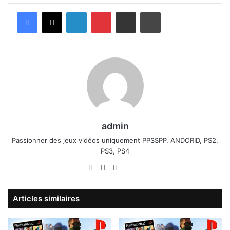
Linkedin
Pinterest
Partager par email
Imprimer
admin
Passionner des jeux vidéos uniquement PPSSPP, ANDORID, PS2,
PS3, PS4
Website
Facebook
X
Linkedin
YouTube
Articles similaires