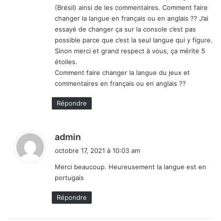
(Brésil) ainsi de les commentaires. Comment faire
changer la langue en français ou en anglais ?? J’ai
essayé de changer ça sur la console c’est pas
possible parce que c’est la seul langue qui y figure.
Sinon merci et grand respect à vous, ça mérite 5
étoiles.
Comment faire changer la langue du jeux et
commentaires en français ou en anglais ??
Répondre
d
admin
i
octobre 17, 2021 à 10:03 am
t
Merci beaucoup. Heureusement la langue est en
portugais
:
Répondre