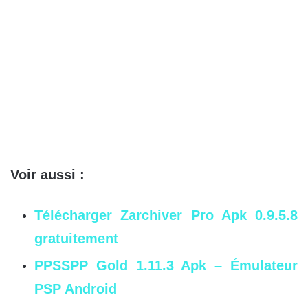
Voir aussi :
Télécharger Zarchiver Pro Apk 0.9.5.8
gratuitement
PPSSPP Gold 1.11.3 Apk – Émulateur
PSP Android