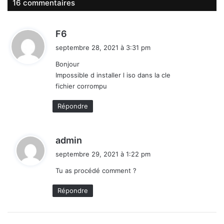
16 commentaires
d
F6
i
septembre 28, 2021 à 3:31 pm
t
Bonjour
Impossible d installer l iso dans la cle
:
fichier corrompu
Répondre
d
admin
i
septembre 29, 2021 à 1:22 pm
t
Tu as procédé comment ?
:
Répondre