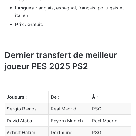
Langues
: anglais, espagnol, français, portugais et
italien.
Prix ​​:
Gratuit.
Dernier transfert de meilleur
joueur PES 2025 PS2
Joueurs :
De :
À :
Sergio Ramos
Real Madrid
PSG
David Alaba
Bayern Munich
Real Madrid
Achraf Hakimi
Dortmund
PSG