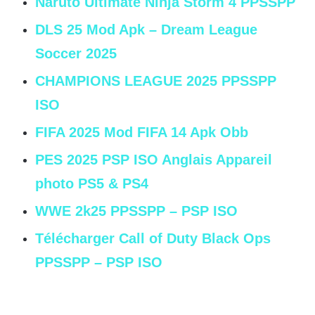
Naruto Ultimate Ninja Storm 4 PPSSPP
DLS 25 Mod Apk – Dream League
Soccer 2025
CHAMPIONS LEAGUE 2025 PPSSPP
ISO
FIFA 2025 Mod FIFA 14 Apk Obb
PES 2025 PSP ISO Anglais Appareil
photo PS5 & PS4
WWE 2k25 PPSSPP – PSP ISO
Télécharger Call of Duty Black Ops
PPSSPP – PSP ISO