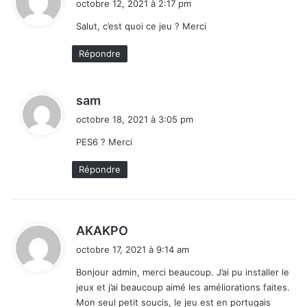
octobre 12, 2021 à 2:17 pm
t
Salut, c’est quoi ce jeu ? Merci
:
Répondre
d
sam
i
octobre 18, 2021 à 3:05 pm
t
PES6 ? Merci
:
Répondre
d
AKAKPO
i
octobre 17, 2021 à 9:14 am
t
Bonjour admin, merci beaucoup. J’ai pu installer le
jeux et j’ai beaucoup aimé les améliorations faites.
:
Mon seul petit soucis, le jeu est en portugais