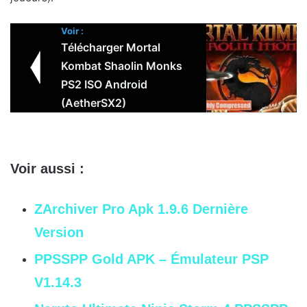
Voir :
Télécharger Mortal
Kombat Shaolin Monks
PS2 ISO Android
(AetherSX2)
Voir aussi :
ZArchiver Pro Apk 1.9.6 Dernière
Version
PPSSPP Gold APK – Émulateur PSP
V1.14.3