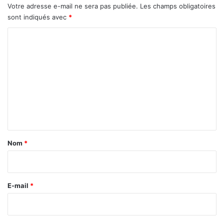
Votre adresse e-mail ne sera pas publiée.
Les champs obligatoires
sont indiqués avec
*
C
o
m
m
e
n
t
a
Nom
*
i
r
e
E-mail
*
*