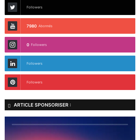
Followers
7980
Abonnés
0
Followers
Followers
Followers
ARTICLE SPONSORISER :