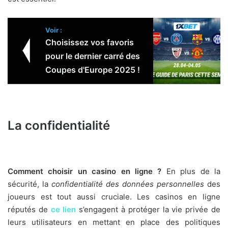
Voir :
Choisissez vos favoris
pour le dernier carré des
Coupes d'Europe 2025 !
La confidentialité
Comment choisir un casino en ligne ?
En plus de la
sécurité, la
confidentialité des données personnelles
des
joueurs est tout aussi cruciale. Les casinos en ligne
réputés de
ce lien
s’engagent à protéger la vie privée de
leurs utilisateurs en mettant en place des politiques