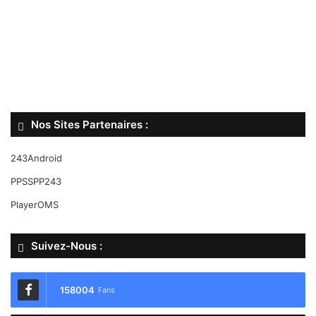
Nos Sites Partenaires :
243Android
PPSSPP243
PlayerOMS
Suivez-Nous :
158004
Fans