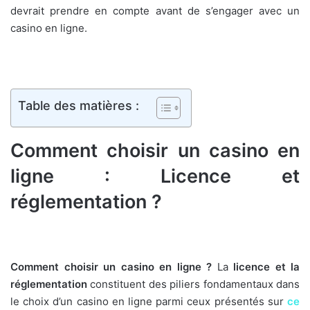
devrait prendre en compte avant de s’engager avec un
casino en ligne.
Table des matières :
Comment
choisir un casino en
ligne :
Licence et
réglementation ?
Comment choisir un casino en ligne ?
La
licence et la
réglementation
constituent des piliers fondamentaux dans
le choix d’un casino en ligne parmi ceux présentés sur
ce