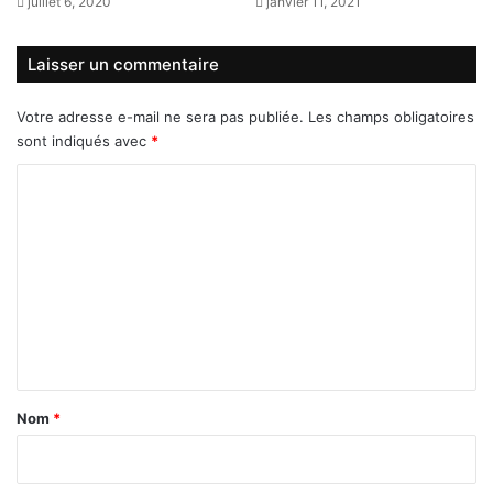
juillet 6, 2020
janvier 11, 2021
Laisser un commentaire
Votre adresse e-mail ne sera pas publiée.
Les champs obligatoires
sont indiqués avec
*
C
o
m
m
e
n
t
a
Nom
*
i
r