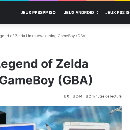
JEUX PPSSPP ISO
JEUX ANDROID
JEUX PS2 I
egend of Zelda Link’s Awakening GameBoy (GBA)
Legend of Zelda
g GameBoy (GBA)
0
244
2 minutes de lecture