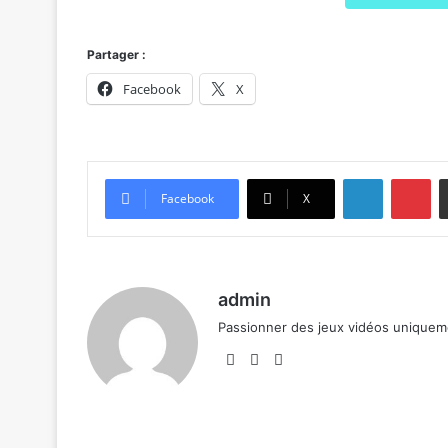
Partager :
Facebook
X
Linkedin
Pi
Facebook
X
admin
Passionner des jeux vidéos unique
Website
Facebook
X
Linkedin
YouTube