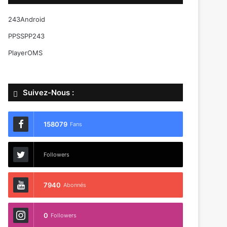
243Android
PPSSPP243
PlayerOMS
Suivez-Nous :
158079
Fans
Followers
7940
Abonnés
0
Followers