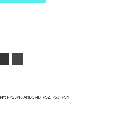
nterest
Partager par email
Imprimer
ment PPSSPP, ANDORID, PS2, PS3, PS4