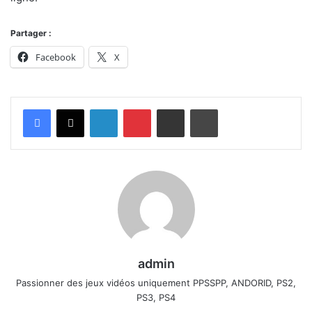
Partager :
Facebook
X
Linkedin
Pinterest
Partager par email
Imprimer
admin
Passionner des jeux vidéos uniquement PPSSPP, ANDORID, PS2,
PS3, PS4