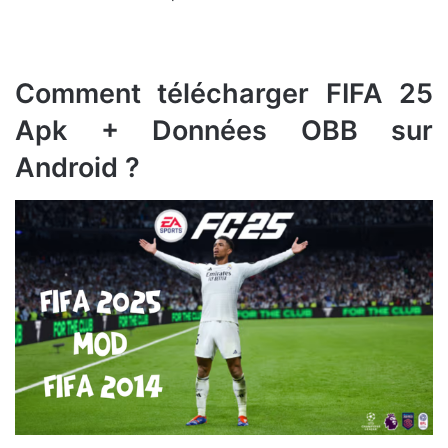
Comment télécharger FIFA 25
Apk + Données OBB sur
Android ?