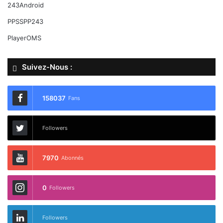
243Android
PPSSPP243
PlayerOMS
Suivez-Nous :
158037
Fans
Followers
7970
Abonnés
0
Followers
Followers