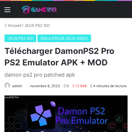
Menu
Accueil
/
JEUX PS2 ISO
JEUX PS2 ISO
ÉMULATEUR JEUX VIDEO
Télécharger DamonPS2 Pro
PS2 Emulator APK + MOD
damon ps2 pro patched apk
admin
novembre 8, 2023
0
12 646
4 minutes de lecture