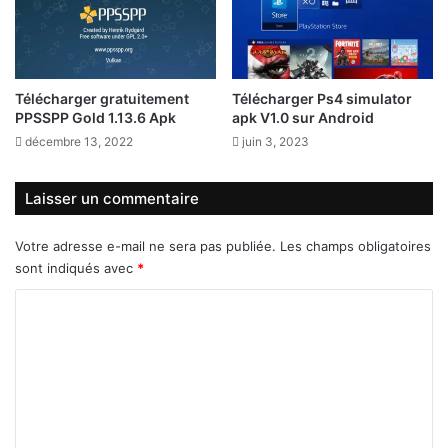
Télécharger gratuitement
Télécharger Ps4 simulator
PPSSPP Gold 1.13.6 Apk
apk V1.0 sur Android
décembre 13, 2022
juin 3, 2023
Laisser un commentaire
Votre adresse e-mail ne sera pas publiée.
Les champs obligatoires
sont indiqués avec
*
C
o
m
m
e