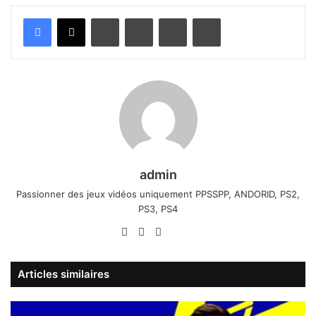
Linkedin
Pinterest
Partager par email
Imprimer
admin
Passionner des jeux vidéos uniquement PPSSPP, ANDORID, PS2,
PS3, PS4
Website
Facebook
X
Linkedin
YouTube
Articles similaires