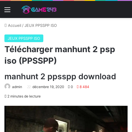
Menu
Accueil
/
JEUX PPSSPP ISO
JEUX PPSSPP ISO
Télécharger manhunt 2 psp
iso (PPSSPP)
manhunt 2 ppsspp download
admin
décembre 19, 2020
0
8 484
2 minutes de lecture