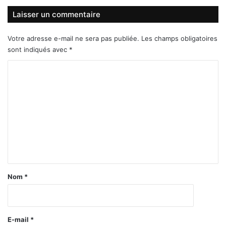
Laisser un commentaire
Votre adresse e-mail ne sera pas publiée.
Les champs obligatoires
sont indiqués avec
*
C
o
m
m
e
n
t
a
Nom
*
i
r
e
E-mail
*