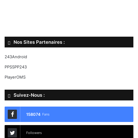
Nos Sites Partenaires :
243Android
PPSSPP243
PlayerOMS
Suivez-Nous :
158074
Fans
Followers