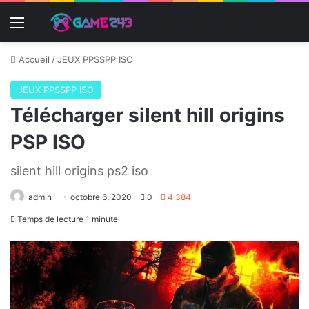
Menu
Accueil
/
JEUX PPSSPP ISO
JEUX PPSSPP ISO
Télécharger silent hill origins
PSP ISO
silent hill origins ps2 iso
admin
octobre 6, 2020
0
4 384
Temps de lecture 1 minute