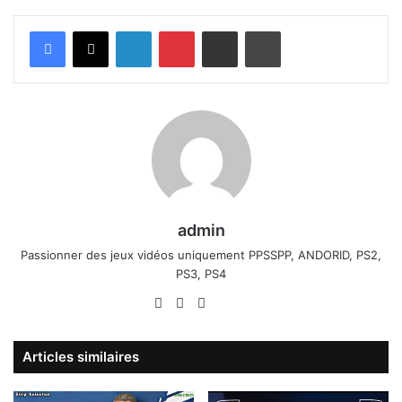
Linkedin
Pinterest
Partager par email
Imprimer
admin
Passionner des jeux vidéos uniquement PPSSPP, ANDORID, PS2,
PS3, PS4
Website
Facebook
X
Linkedin
YouTube
Articles similaires