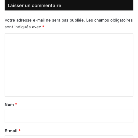
Laisser un commentaire
Votre adresse e-mail ne sera pas publiée.
Les champs obligatoires
sont indiqués avec
*
C
o
m
m
e
n
t
a
Nom
*
i
r
e
E-mail
*