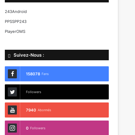
243Android
PPSSPP243
PlayerOMS
Suivez-Nous :
158078
Fans
Followers
7940
Abonnés
0
Followers