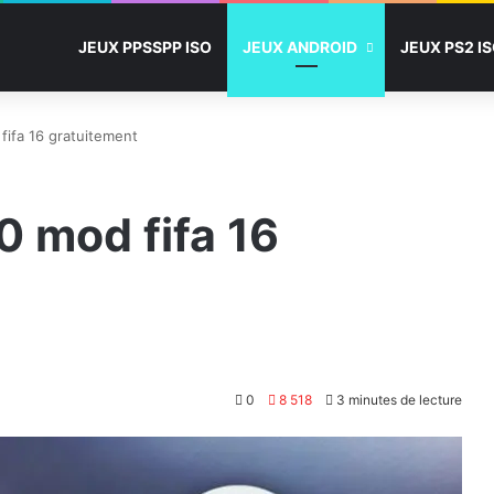
JEUX PPSSPP ISO
JEUX ANDROID
JEUX PS2 I
fifa 16 gratuitement
0 mod fifa 16
0
8 518
3 minutes de lecture