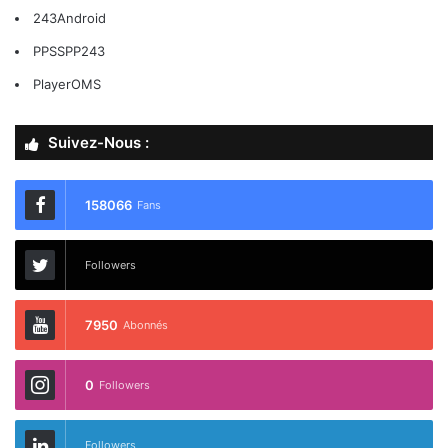
243Android
PPSSPP243
PlayerOMS
Suivez-Nous :
158066
Fans
Followers
7950
Abonnés
0
Followers
Followers