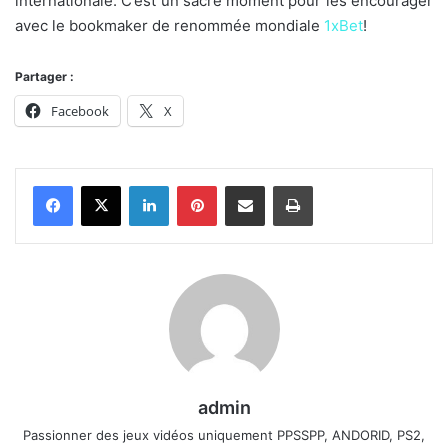
internationale. C’est un sacré moment pour les encourager
avec le bookmaker de renommée mondiale
1xBet
!
Partager :
Facebook
X
Linkedin
Pinterest
Partager par email
Imprimer
admin
Passionner des jeux vidéos uniquement PPSSPP, ANDORID, PS2,