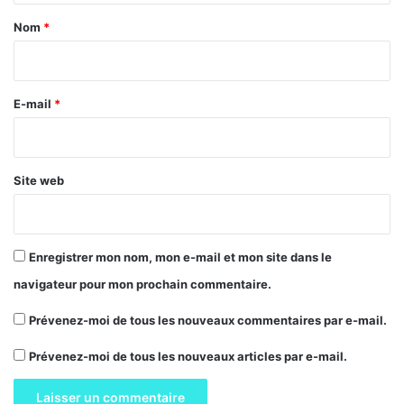
a
Nom
*
i
r
e
E-mail
*
*
Site web
Enregistrer mon nom, mon e-mail et mon site dans le
navigateur pour mon prochain commentaire.
Prévenez-moi de tous les nouveaux commentaires par e-mail.
Prévenez-moi de tous les nouveaux articles par e-mail.