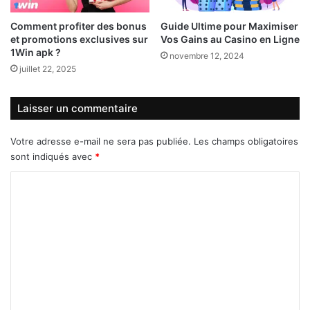
Comment profiter des bonus
Guide Ultime pour Maximiser
et promotions exclusives sur
Vos Gains au Casino en Ligne
1Win apk ?
novembre 12, 2024
juillet 22, 2025
Laisser un commentaire
Votre adresse e-mail ne sera pas publiée.
Les champs obligatoires
sont indiqués avec
*
C
o
m
m
e
n
t