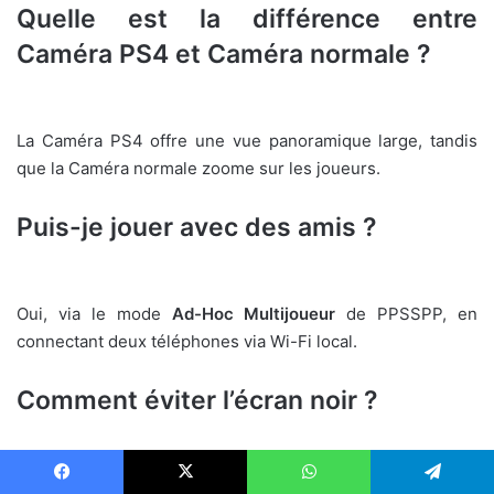
Quelle est la différence entre
Caméra PS4 et Caméra normale ?
La Caméra PS4 offre une vue panoramique large, tandis
que la Caméra normale zoome sur les joueurs.
Puis-je jouer avec des amis ?
Oui, via le mode
Ad-Hoc Multijoueur
de PPSSPP, en
connectant deux téléphones via Wi-Fi local.
Comment éviter l’écran noir ?
Changez la langue de l’émulateur en
Español
, puis
Facebook
X
WhatsApp
Telegram