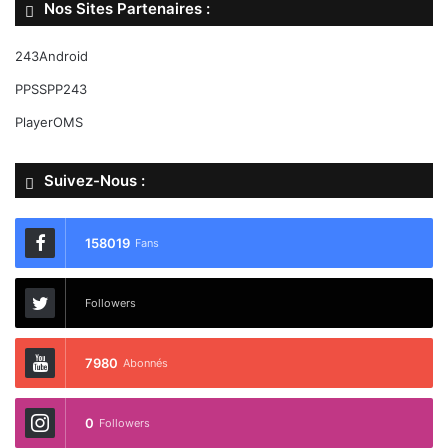
Nos Sites Partenaires :
243Android
PPSSPP243
PlayerOMS
Suivez-Nous :
158019
Fans
Followers
7980
Abonnés
0
Followers