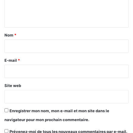
e
n
t
a
Nom
*
i
r
e
E-mail
*
*
Site web
Enregistrer mon nom, mon e-mail et mon site dans le
navigateur pour mon prochain commentaire.
Prévenez-moi de tous les nouveaux commentaires par e-mail.