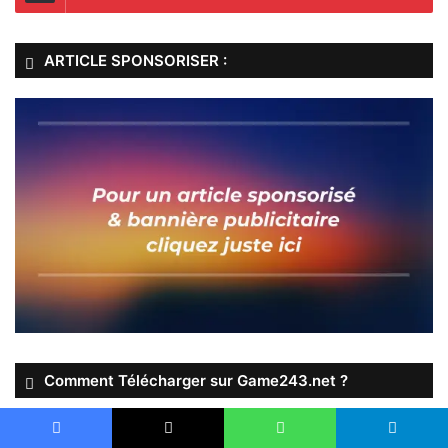
ARTICLE SPONSORISER :
Comment Télécharger sur Game243.net ?
Facebook
X
WhatsApp
Telegram