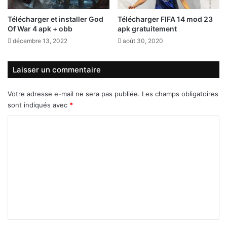
Télécharger et installer God
Télécharger FIFA 14 mod 23
Of War 4 apk + obb
apk gratuitement
décembre 13, 2022
août 30, 2020
Laisser un commentaire
Votre adresse e-mail ne sera pas publiée.
Les champs obligatoires
sont indiqués avec
*
C
o
m
m
e
n
t