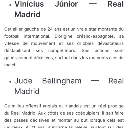
Vinícius Júnior — Real
Madrid
Cet ailier gauche de 24 ans est un vraie star montante du
football international. D’origine brésilo-espagnole, sa
vitesse de mouvement et ses dribbles dévastateurs
déstabilisent ses compétiteurs. Ses actions sont
généralement décisives, surtout dans les moments clés du
match.
Jude Bellingham — Real
Madrid
Ce milieu offensif anglais et irlandais est un réel prodige
du Real Madrid. Aux côtés de ses coéquipiers, il sait faire
des passes décisives et monter au but lorsque cela est
judicieux. À 21 ans, il incarne la relève, surtout sur des