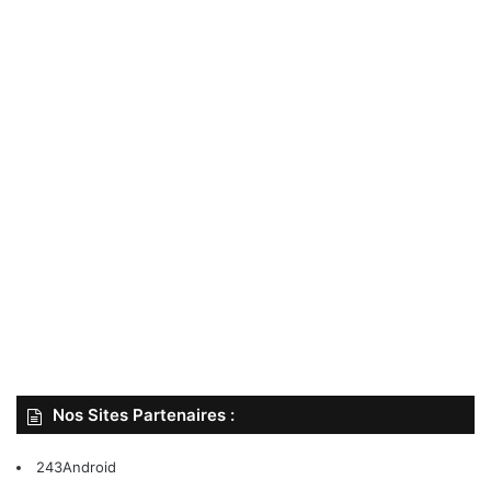
Nos Sites Partenaires :
243Android