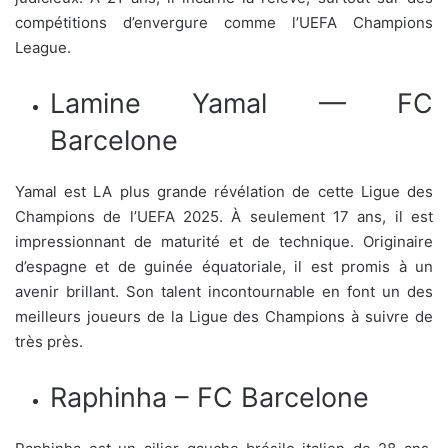
compétitions d’envergure comme l’UEFA Champions
League.
Lamine Yamal — FC
Barcelone
Yamal est LA plus grande révélation de cette Ligue des
Champions de l’UEFA 2025. À seulement 17 ans, il est
impressionnant de maturité et de technique. Originaire
d’espagne et de guinée équatoriale, il est promis à un
avenir brillant. Son talent incontournable en font un des
meilleurs joueurs de la Ligue des Champions à suivre de
très près.
Raphinha – FC Barcelone