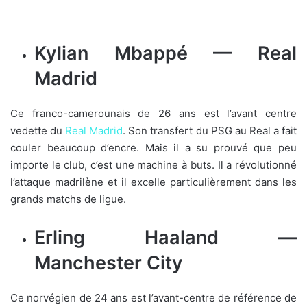
Kylian Mbappé — Real
Madrid
Ce franco-camerounais de 26 ans est l’avant centre
vedette du
Real Madrid
. Son transfert du PSG au Real a fait
couler beaucoup d’encre. Mais il a su prouvé que peu
importe le club, c’est une machine à buts. Il a révolutionné
l’attaque madrilène et il excelle particulièrement dans les
grands matchs de ligue.
Erling Haaland —
Manchester City
Ce norvégien de 24 ans est l’avant-centre de référence de