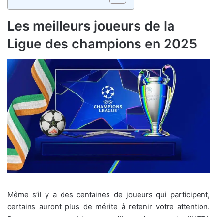
Les meilleurs joueurs de la
Ligue des champions en 2025
Même s’il y a des centaines de joueurs qui participent,
certains auront plus de mérite à retenir votre attention.