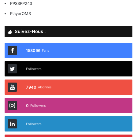
PPSSPP243
PlayerOMS
Suivez-Nous :
158096
Fans
Followers
7940
Abonnés
0
Followers
Followers