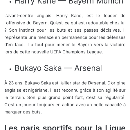
Harry Kane — Bayern Munich
L’avant-centre anglais, Harry Kane, est le leader de
l’offensive du Bayern. Qu’est-ce qui est redoutable chez lui
? Son instinct pour les buts et ses passes décisives. Il
représente une menace en permanence pour les défenses
d’en face. Il a tout pour mener le Bayern vers la victoire
lors de cette nouvelle UEFA Champions League.
Bukayo Saka — Arsenal
À 23 ans, Bukayo Saka est l’ailier star de l’Arsenal. D’origine
anglaise et nigériane, il est reconnu grâce à son agilité sur
le terrain. Son plus grand point fort, c’est sa régularité.
C’est un joueur toujours en action avec un belle capacité à
marquer des buts.
Les paris sportifs pour la Ligue