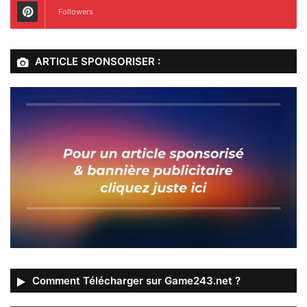
Followers
ARTICLE SPONSORISER :
Comment Télécharger sur Game243.net ?