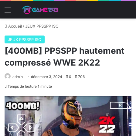
Menu
Accueil
/
JEUX PPSSPP ISO
JEUX PPSSPP ISO
[400MB] PPSSPP hautement
compressé WWE 2K22
admin
décembre 3, 2024
0
706
Temps de lecture 1 minute