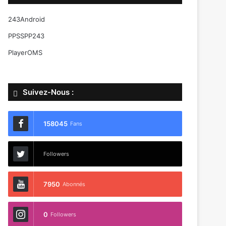
243Android
PPSSPP243
PlayerOMS
Suivez-Nous :
158045
Fans
Followers
7950
Abonnés
0
Followers