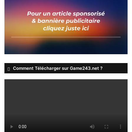
Comment Télécharger sur Game243.net ?