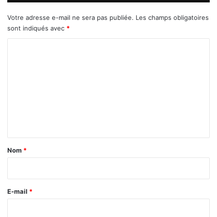
Votre adresse e-mail ne sera pas publiée.
Les champs obligatoires
sont indiqués avec
*
C
o
m
m
e
n
t
a
Nom
*
i
r
e
E-mail
*
*