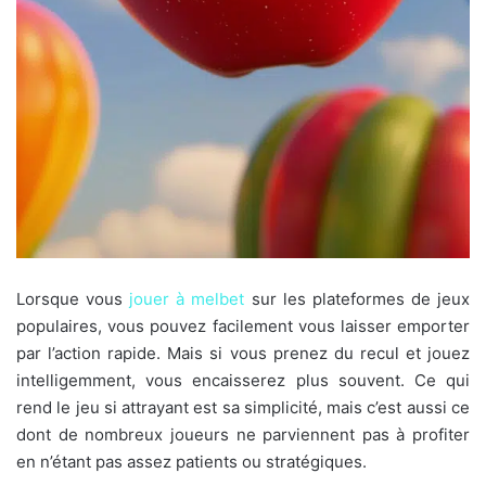
Lorsque vous
jouer à melbet
sur les plateformes de jeux
populaires, vous pouvez facilement vous laisser emporter
par l’action rapide. Mais si vous prenez du recul et jouez
intelligemment, vous encaisserez plus souvent. Ce qui
rend le jeu si attrayant est sa simplicité, mais c’est aussi ce
dont de nombreux joueurs ne parviennent pas à profiter
en n’étant pas assez patients ou stratégiques.