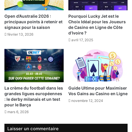
Open d’Australie 2026 :
Pourquoi Lucky Jet est le
principaux points à retenir et
Choix Idéal pour les Joueurs
signaux pour la saison
de Casino en Ligne de Côte
d’Ivoire ?
février 13, 2026
avril 17, 2025
La crème du football dans les
Guide Ultime pour Maximiser
grandes ligues européennes
Vos Gains au Casino en Ligne
: le derby milanais et un test
novembre 12, 2024
pour le Barça
mars 6, 2026
Laisser un commentaire