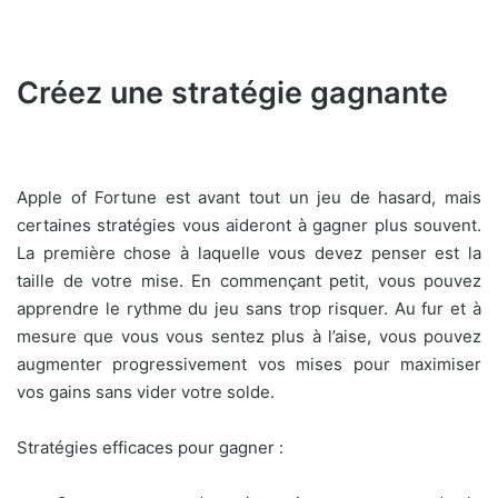
Créez une stratégie gagnante
Apple of Fortune est avant tout un jeu de hasard, mais
certaines stratégies vous aideront à gagner plus souvent.
La première chose à laquelle vous devez penser est la
taille de votre mise. En commençant petit, vous pouvez
apprendre le rythme du jeu sans trop risquer. Au fur et à
mesure que vous vous sentez plus à l’aise, vous pouvez
augmenter progressivement vos mises pour maximiser
vos gains sans vider votre solde.
Stratégies efficaces pour gagner :