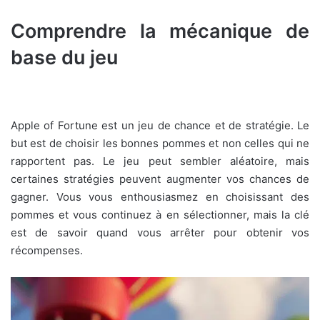
Comprendre la mécanique de
base du jeu
Apple of Fortune est un jeu de chance et de stratégie. Le
but est de choisir les bonnes pommes et non celles qui ne
rapportent pas. Le jeu peut sembler aléatoire, mais
certaines stratégies peuvent augmenter vos chances de
gagner. Vous vous enthousiasmez en choisissant des
pommes et vous continuez à en sélectionner, mais la clé
est de savoir quand vous arrêter pour obtenir vos
récompenses.