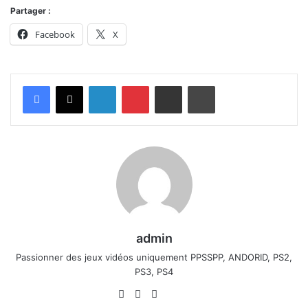
Partager :
Facebook
X
Linkedin
Pinterest
Partager par email
Imprimer
admin
Passionner des jeux vidéos uniquement PPSSPP, ANDORID, PS2,
PS3, PS4
Website
Facebook
X
Linkedin
YouTube