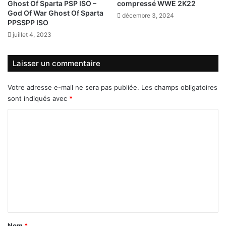
Ghost Of Sparta PSP ISO –
compressé WWE 2K22
God Of War Ghost Of Sparta
décembre 3, 2024
PPSSPP ISO
juillet 4, 2023
Laisser un commentaire
Votre adresse e-mail ne sera pas publiée.
Les champs obligatoires
sont indiqués avec
*
C
o
m
m
e
n
t
a
Nom
*