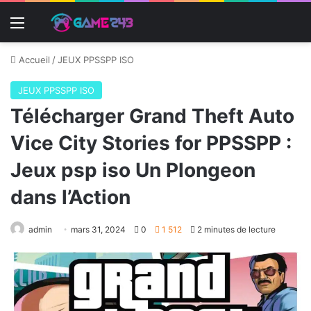
Menu
Accueil
/
JEUX PPSSPP ISO
JEUX PPSSPP ISO
Télécharger Grand Theft Auto
Vice City Stories for PPSSPP :
Jeux psp iso Un Plongeon
dans l’Action
admin
mars 31, 2024
0
1 512
2 minutes de lecture