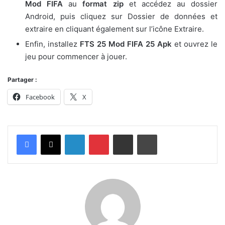
Mod FIFA
au
format zip
et accédez au dossier
Android, puis cliquez sur Dossier de données et
extraire en cliquant également sur l’icône Extraire.
Enfin, installez
FTS 25 Mod FIFA 25 Apk
et ouvrez le
jeu pour commencer à jouer.
Partager :
Facebook
X
Linkedin
Pinterest
Partager par email
Imprimer