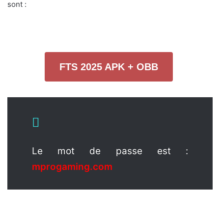
sont :
FTS 2025 APK + OBB
Le mot de passe est :
mprogaming.com