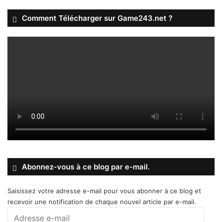
Comment Télécharger sur Game243.net ?
Abonnez-vous à ce blog par e-mail.
Saisissez votre adresse e-mail pour vous abonner à ce blog et
recevoir une notification de chaque nouvel article par e-mail.
Adresse