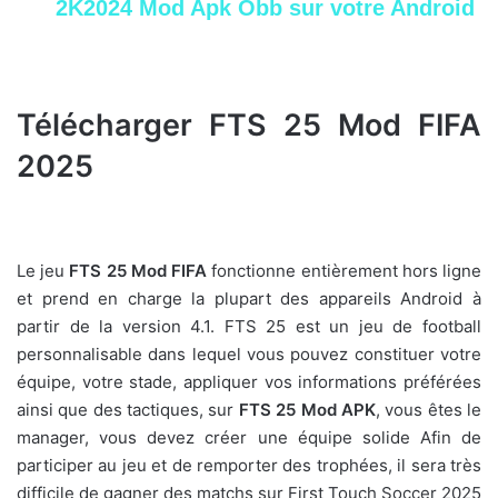
2K2024 Mod Apk Obb sur votre Android
Télécharger FTS 25 Mod FIFA
2025
Le jeu
FTS 25 Mod FIFA
fonctionne entièrement hors ligne
et prend en charge la plupart des appareils Android à
partir de la version 4.1. FTS 25 est un jeu de football
personnalisable dans lequel vous pouvez constituer votre
équipe, votre stade, appliquer vos informations préférées
ainsi que des tactiques, sur
FTS 25 Mod APK
, vous êtes le
manager, vous devez créer une équipe solide Afin de
participer au jeu et de remporter des trophées, il sera très
difficile de gagner des matchs sur First Touch Soccer 2025