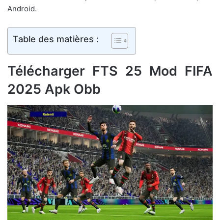
Android.
Table des matières :
Télécharger FTS 25 Mod FIFA
2025 Apk Obb