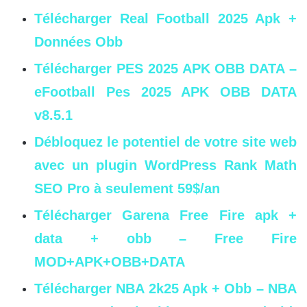
Télécharger Real Football 2025 Apk +
Données Obb
Télécharger PES 2025 APK OBB DATA –
eFootball Pes 2025 APK OBB DATA
v8.5.1
Débloquez le potentiel de votre site web
avec un plugin WordPress Rank Math
SEO Pro à seulement 59$/an
Télécharger Garena Free Fire apk +
data + obb – Free Fire
MOD+APK+OBB+DATA
Télécharger NBA 2k25 Apk + Obb – NBA