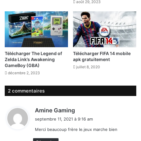
août 29, 2023
Télécharger The Legend of
Télécharger FIFA 14 mobile
Zelda Link’s Awakening
apk gratuitement
GameBoy (GBA)
juillet 8, 2020
décembre 2, 2023
2 commentaires
d
Amine Gaming
i
septembre 11, 2021 à 9:16 am
t
Merci beaucoup frère le.jeux marche bien
: