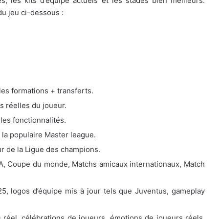
es, les kits d’équipe actuels et les stades bien meilleurs.
u jeu ci-dessous :
es formations + transferts.
 réelles du joueur.
les fonctionnalités.
la populaire Master league.
ur de la Ligue des champions.
EFA, Coupe du monde, Matchs amicaux internationaux, Match
025, logos d’équipe mis à jour tels que Juventus, gameplay
réel, célébrations de joueurs, émotions de joueurs réels,