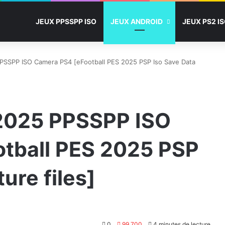
JEUX PPSSPP ISO
JEUX ANDROID
JEUX PS2 I
PSSPP ISO Camera PS4 [eFootball PES 2025 PSP Iso Save Data
 2025 PPSSPP ISO
tball PES 2025 PSP
ure files]
0
99 700
4 minutes de lecture