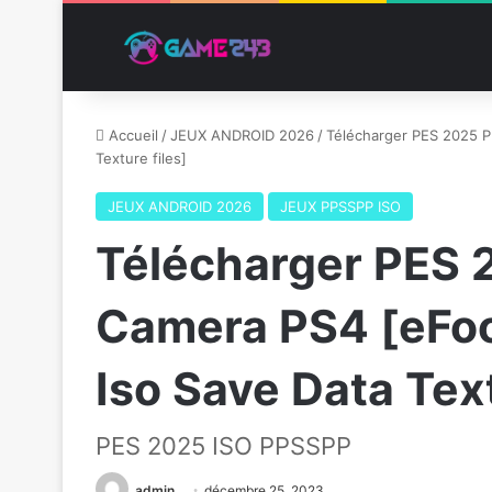
Accueil
/
JEUX ANDROID 2026
/
Télécharger PES 2025 P
Texture files]
JEUX ANDROID 2026
JEUX PPSSPP ISO
Télécharger PES
Camera PS4 [eFoo
Iso Save Data Text
PES 2025 ISO PPSSPP
admin
décembre 25, 2023