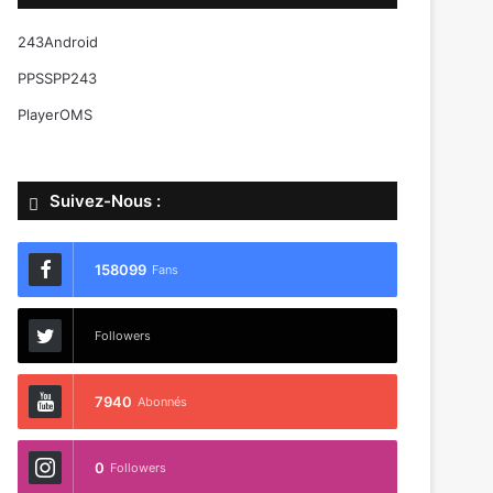
243Android
PPSSPP243
PlayerOMS
Suivez-Nous :
158099
Fans
Followers
7940
Abonnés
0
Followers