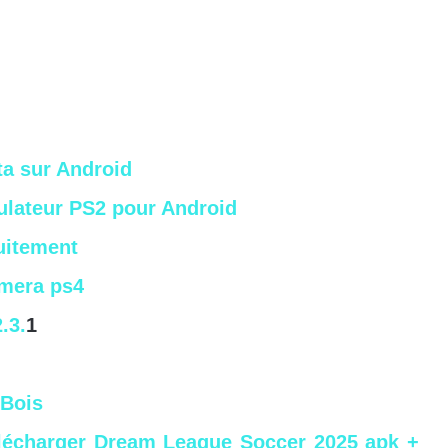
ta sur Android
ulateur PS2 pour Android
uitement
mera ps4
.3.
1
 Bois
écharger Dream League Soccer 2025 apk +