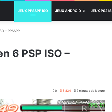
JEUX PPSSPP ISO
JEUX ANDROID
JEUX PS2 I
ISO – PPSSPP
en 6 PSP ISO –
0
3 834
2 minutes de lecture