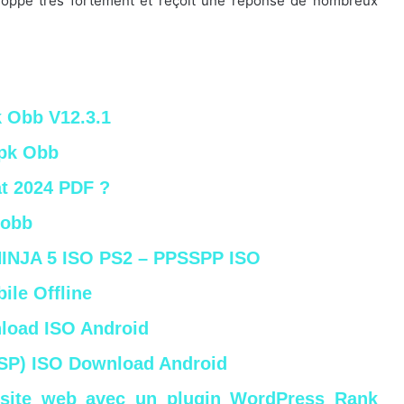
veloppe très fortement et reçoit une réponse de nombreux
k Obb V12.3.1
Apk Obb
t 2024 PDF ?
 obb
NJA 5 ISO PS2 – PPSSPP ISO
ile Offline
load ISO Android
SP) ISO Download Android
e site web avec un plugin WordPress Rank