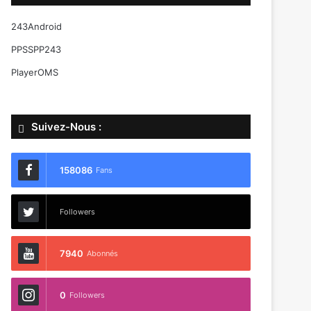
243Android
PPSSPP243
PlayerOMS
Suivez-Nous :
158086
Fans
Followers
7940
Abonnés
0
Followers