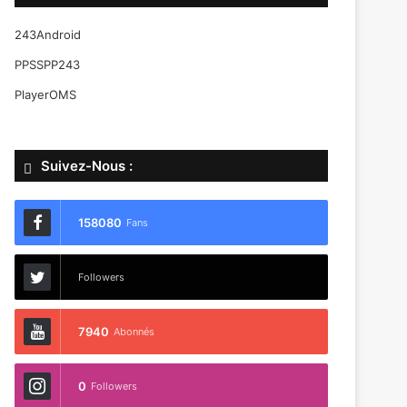
243Android
PPSSPP243
PlayerOMS
Suivez-Nous :
158080
Fans
Followers
7940
Abonnés
0
Followers