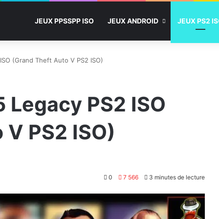
JEUX PPSSPP ISO
JEUX ANDROID
JEUX PS2 I
ISO (Grand Theft Auto V PS2 ISO)
5 Legacy PS2 ISO
o V PS2 ISO)
0
7 566
3 minutes de lecture