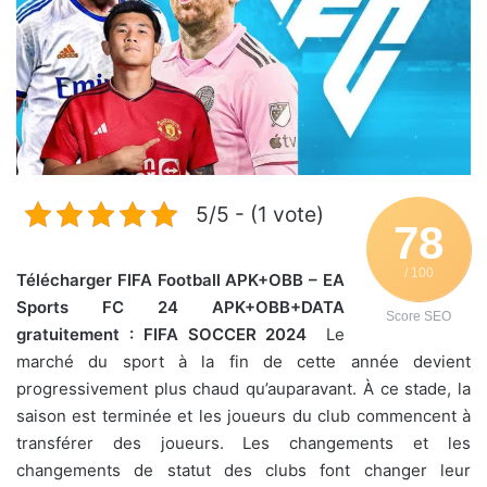
5/5 - (1 vote)
78
/ 100
Télécharger FIFA Football APK+OBB – EA
Sports FC 24 APK+OBB+DATA
Score SEO
gratuitement : FIFA SOCCER 2024
Le
marché du sport à la fin de cette année devient
progressivement plus chaud qu’auparavant. À ce stade, la
saison est terminée et les joueurs du club commencent à
transférer des joueurs. Les changements et les
changements de statut des clubs font changer leur