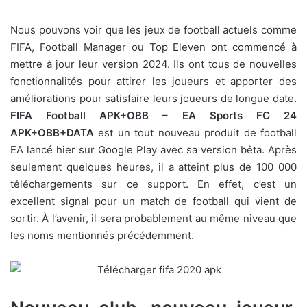
Nous pouvons voir que les jeux de football actuels comme
FIFA, Football Manager ou Top Eleven ont commencé à
mettre à jour leur version 2024. Ils ont tous de nouvelles
fonctionnalités pour attirer les joueurs et apporter des
améliorations pour satisfaire leurs joueurs de longue date.
FIFA Football APK+OBB – EA Sports FC 24
APK+OBB+DATA
est un tout nouveau produit de football
EA lancé hier sur Google Play avec sa version bêta. Après
seulement quelques heures, il a atteint plus de 100 000
téléchargements sur ce support. En effet, c’est un
excellent signal pour un match de football qui vient de
sortir. À l’avenir, il sera probablement au même niveau que
les noms mentionnés précédemment.