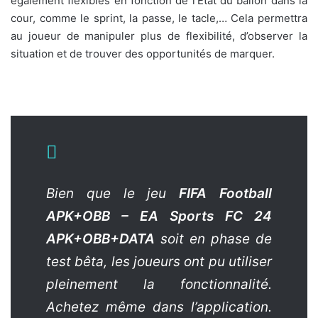
également flexibles en fonction de l’État du ballon dans la
cour, comme le sprint, la passe, le tacle,… Cela permettra
au joueur de manipuler plus de flexibilité, d’observer la
situation et de trouver des opportunités de marquer.
Bien que le jeu
FIFA Football
APK+OBB – EA Sports FC 24
APK+OBB+DATA
soit en phase de
test bêta, les joueurs ont pu utiliser
pleinement la fonctionnalité.
Achetez même dans l’application.