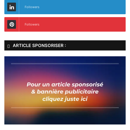
Followers
Followers
ARTICLE SPONSORISER :