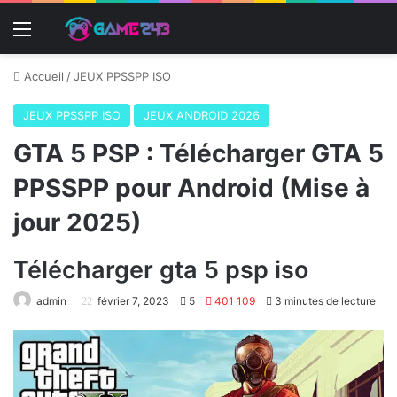
Menu
Accueil
/
JEUX PPSSPP ISO
JEUX PPSSPP ISO
JEUX ANDROID 2026
GTA 5 PSP : Télécharger GTA 5
PPSSPP pour Android (Mise à
jour 2025)
Télécharger gta 5 psp iso
admin
février 7, 2023
5
401 109
3 minutes de lecture