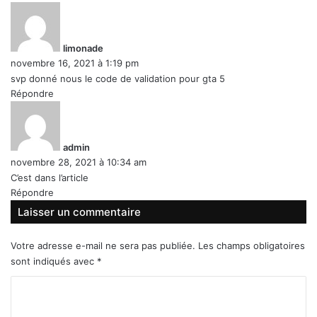
d
i
t
limonade
novembre 16, 2021 à 1:19 pm
:
svp donné nous le code de validation pour gta 5
Répondre
d
i
t
admin
novembre 28, 2021 à 10:34 am
:
C’est dans l’article
Répondre
Laisser un commentaire
Votre adresse e-mail ne sera pas publiée.
Les champs obligatoires
sont indiqués avec
*
C
o