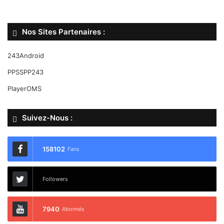
Nos Sites Partenaires :
243Android
PPSSPP243
PlayerOMS
Suivez-Nous :
158102
Fans
Followers
7940
Abonnés