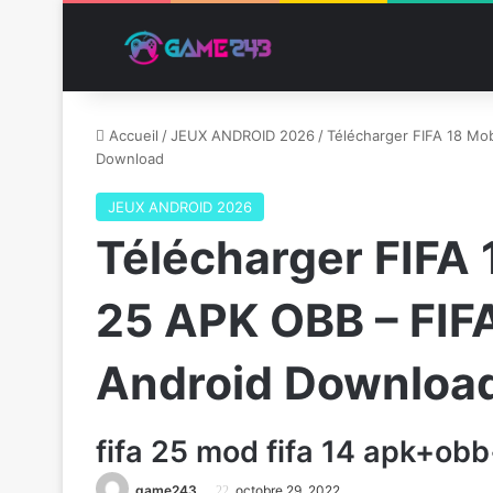
Accueil
/
JEUX ANDROID 2026
/
Télécharger FIFA 18 M
Download
JEUX ANDROID 2026
Télécharger FIFA
25 APK OBB – FI
Android Downloa
fifa 25 mod fifa 14 apk+ob
game243
octobre 29, 2022