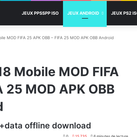
JEUX PPSSPP ISO
JEUX ANDROID
JEUX PS2 I
obile MOD FIFA 25 APK OBB – FIFA 25 MOD APK OBB Android
 18 Mobile MOD FIFA
FA 25 MOD APK OBB
d
b+data offline download
0
15 735
6 minutes de lecture