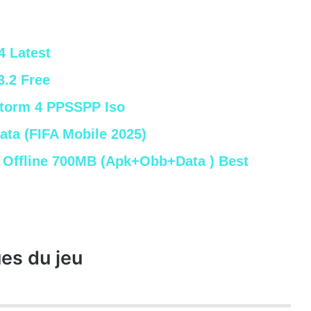
4 Latest
.2 Free
Storm 4 PPSSPP Iso
ta (FIFA Mobile 2025)
d Offline 700MB (Apk+Obb+Data ) Best
ues du jeu