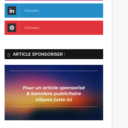
Followers
Followers
ARTICLE SPONSORISER :