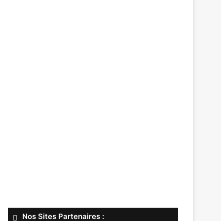
Nos Sites Partenaires :