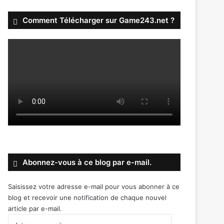
Comment Télécharger sur Game243.net ?
Abonnez-vous à ce blog par e-mail.
Saisissez votre adresse e-mail pour vous abonner à ce
blog et recevoir une notification de chaque nouvel
article par e-mail.
Adresse