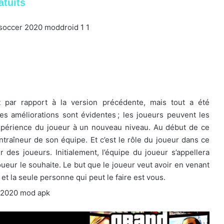
atuits
t par rapport à la version précédente, mais tout a été
s améliorations sont évidentes ; les joueurs peuvent les
’expérience du joueur à un nouveau niveau. Au début de ce
entraîneur de son équipe. Et c’est le rôle du joueur dans ce
r des joueurs. Initialement, l’équipe du joueur s’appellera
oueur le souhaite. Le but que le joueur veut avoir en venant
 et la seule personne qui peut le faire est vous.