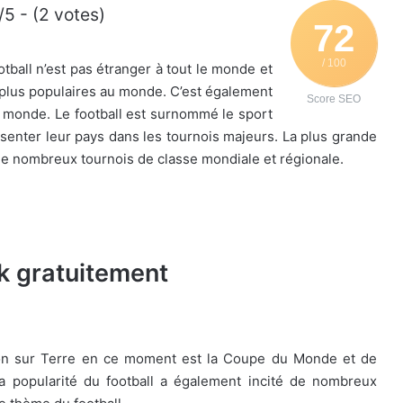
/5 - (2 votes)
72
/ 100
otball n’est pas étranger à tout le monde et
 plus populaires au monde. C’est également
Score SEO
au monde. Le football est surnommé le sport
résenter leur pays dans les tournois majeurs. La plus grande
e de nombreux tournois de classe mondiale et régionale.
k gratuitement
ion sur Terre en ce moment est la Coupe du Monde et de
a popularité du football a également incité de nombreux