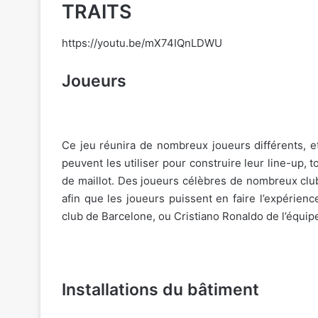
TRAITS
https://youtu.be/mX74IQnLDWU
Joueurs
Ce jeu réunira de nombreux joueurs différents, et
peuvent les utiliser pour construire leur line-up, t
de maillot. Des joueurs célèbres de nombreux club
afin que les joueurs puissent en faire l’expérien
club de Barcelone, ou Cristiano Ronaldo de l’équip
Installations du bâtiment