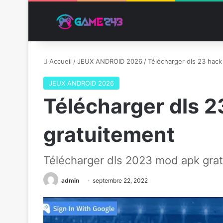
Accueil
/
JEUX ANDROID 2026
/
Télécharger dls 23 hack
JEUX ANDROID 2026
Télécharger dls 2
gratuitement
Télécharger dls 2023 mod apk gra
admin
septembre 22, 2022