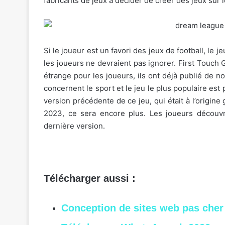
fabricants de jeux à décider de créer des jeux sur 
Si le joueur est un favori des jeux de football, le j
les joueurs ne devraient pas ignorer. First Touch
étrange pour les joueurs, ils ont déjà publié de 
concernent le sport et le jeu le plus populaire es
version précédente de ce jeu, qui était à l’origine
2023, ce sera encore plus. Les joueurs découvr
dernière version.
Télécharger aussi :
Conception de sites web pas che