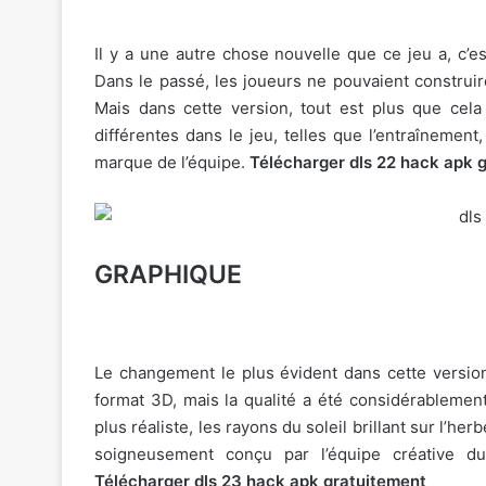
Il y a une autre chose nouvelle que ce jeu a, c’est
Dans le passé, les joueurs ne pouvaient construir
Mais dans cette version, tout est plus que cela
différentes dans le jeu, telles que l’entraînemen
marque de l’équipe.
Télécharger dls 22 hack apk 
GRAPHIQUE
Le changement le plus évident dans cette versio
format 3D, mais la qualité a été considérableme
plus réaliste, les rayons du soleil brillant sur l’he
soigneusement conçu par l’équipe créative du
Télécharger dls 23 hack apk gratuitement