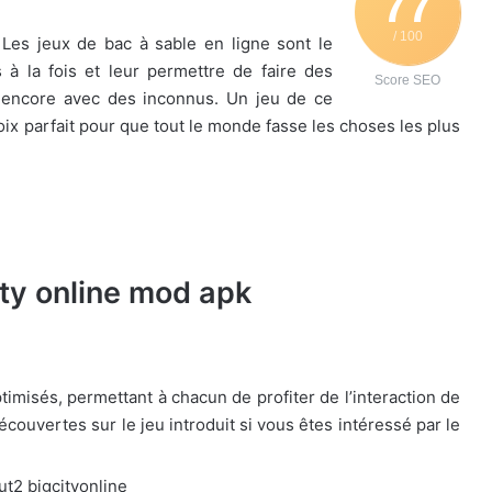
77
/ 100
 Les jeux de bac à sable en ligne sont le
s à la fois et leur permettre de faire des
Score SEO
s encore avec des inconnus. Un jeu de ce
oix parfait pour que tout le monde fasse les choses les plus
ty online mod apk
ptimisés, permettant à chacun de profiter de l’interaction de
couvertes sur le jeu introduit si vous êtes intéressé par le