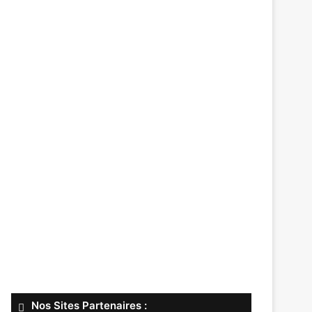
Nos Sites Partenaires :