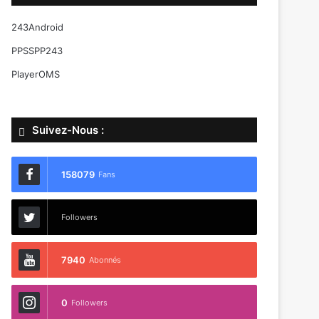
243Android
PPSSPP243
PlayerOMS
Suivez-Nous :
158079
Fans
Followers
7940
Abonnés
0
Followers