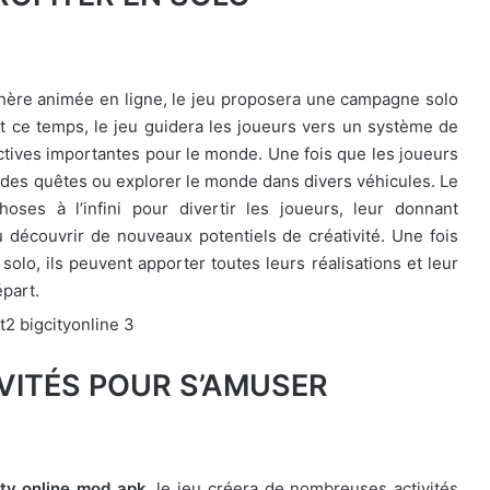
phère animée en ligne, le jeu proposera une campagne solo
nt ce temps, le jeu guidera les joueurs vers un système de
tives importantes pour le monde. Une fois que les joueurs
à des quêtes ou explorer le monde dans divers véhicules. Le
oses à l’infini pour divertir les joueurs, leur donnant
découvrir de nouveaux potentiels de créativité. Une fois
solo, ils peuvent apporter toutes leurs réalisations et leur
part.
VITÉS POUR S’AMUSER
ty online mod apk
, le jeu créera de nombreuses activités