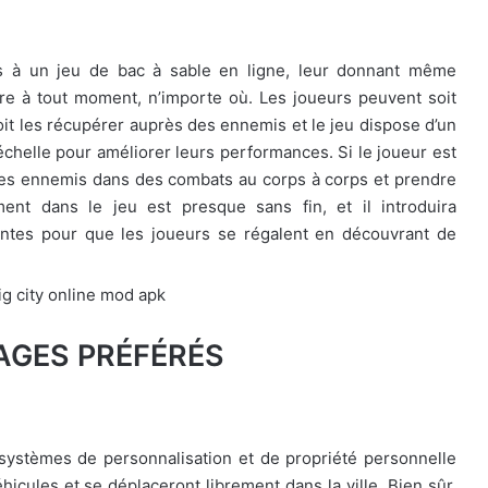
ls à un jeu de bac à sable en ligne, leur donnant même
tre à tout moment, n’importe où. Les joueurs peuvent soit
t les récupérer auprès des ennemis et le jeu dispose d’un
helle pour améliorer leurs performances. Si le joueur est
ier les ennemis dans des combats au corps à corps et prendre
ent dans le jeu est presque sans fin, et il introduira
ntes pour que les joueurs se régalent en découvrant de
AGES PRÉFÉRÉS
systèmes de personnalisation et de propriété personnelle
hicules et se déplaceront librement dans la ville. Bien sûr,