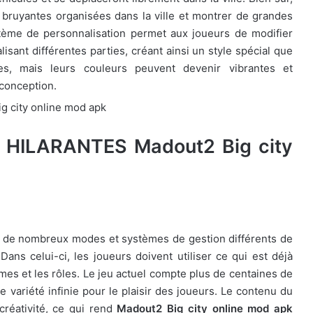
 bruyantes organisées dans la ville et montrer de grandes
ème de personnalisation permet aux joueurs de modifier
sant différentes parties, créant ainsi un style spécial que
es, mais leurs couleurs peuvent devenir vibrantes et
 conception.
E HILARANTES
Madout2 Big city
ns de nombreux modes et systèmes de gestion différents de
ans celui-ci, les joueurs doivent utiliser ce qui est déjà
umes et les rôles. Le jeu actuel compte plus de centaines de
ne variété infinie pour le plaisir des joueurs. Le contenu du
créativité, ce qui rend
Madout2 Big city online mod apk