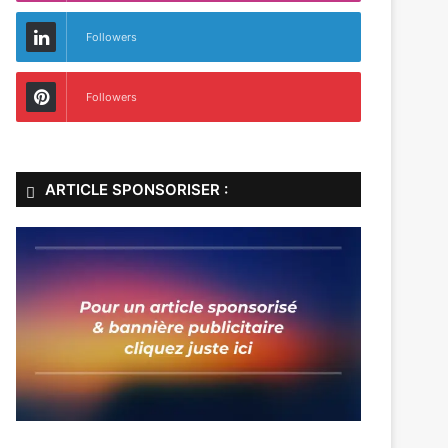
Followers
Followers
ARTICLE SPONSORISER :