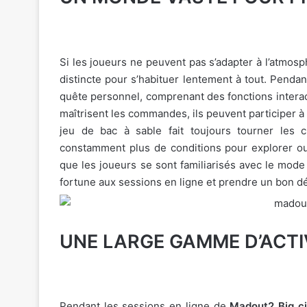
Si les joueurs ne peuvent pas s’adapter à l’atmos
distincte pour s’habituer lentement à tout. Penda
quête personnel, comprenant des fonctions interac
maîtrisent les commandes, ils peuvent participer 
jeu de bac à sable fait toujours tourner les ch
constamment plus de conditions pour explorer ou 
que les joueurs se sont familiarisés avec le mode 
fortune aux sessions en ligne et prendre un bon dé
UNE LARGE GAMME D’ACTI
Pendant les sessions en ligne de
Madout2 Big ci