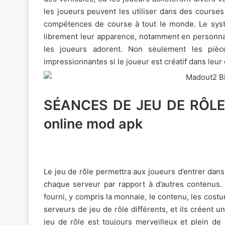
les joueurs peuvent les utiliser dans des courses
compétences de course à tout le monde. Le syst
librement leur apparence, notamment en personnali
les joueurs adorent. Non seulement les pièc
impressionnantes si le joueur est créatif dans leur
SÉANCES DE JEU DE RÔL
online mod apk
Le jeu de rôle permettra aux joueurs d’entrer da
chaque serveur par rapport à d’autres contenus. D
fourni, y compris la monnaie, le contenu, les cost
serveurs de jeu de rôle différents, et ils créent u
jeu de rôle est toujours merveilleux et plein de 