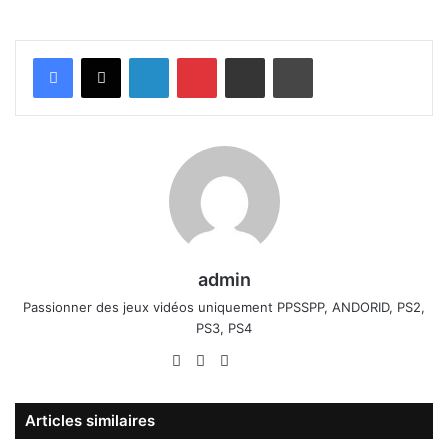
Linkedin
Pinterest
Partager par email
Imprimer
admin
Passionner des jeux vidéos uniquement PPSSPP, ANDORID, PS2,
PS3, PS4
Website
Facebook
X
Linkedin
YouTube
Articles similaires