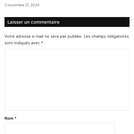
novembre 21, 2024
Laisser un commentaire
Votre adresse e-mail ne sera pas publiée.
Les champs obligatoires
sont indiqués avec
*
C
o
m
m
e
n
t
a
Nom
*
i