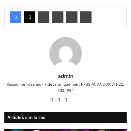
Linkedin
Pinterest
Partager par email
Imprimer
admin
Passionner des jeux vidéos uniquement PPSSPP, ANDORID, PS2,
PS3, PS4
Website
Facebook
X
Linkedin
YouTube
Articles similaires