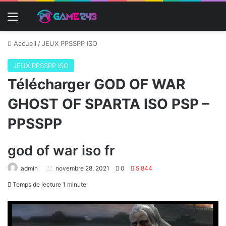
Menu
Accueil
/
JEUX PPSSPP ISO
JEUX PPSSPP ISO
Télécharger GOD OF WAR
GHOST OF SPARTA ISO PSP –
PPSSPP
god of war iso fr
admin
novembre 28, 2021
0
5 844
Temps de lecture 1 minute