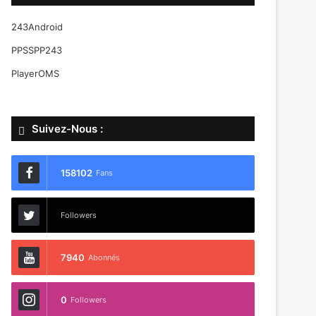
243Android
PPSSPP243
PlayerOMS
Suivez-Nous :
158102
Fans
Followers
7940
Abonnés
0
Followers