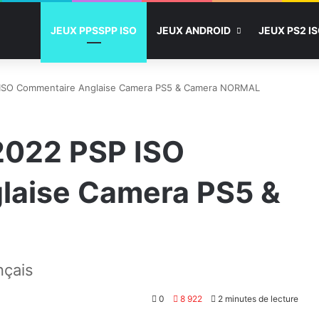
JEUX PPSSPP ISO
JEUX ANDROID
JEUX PS2 I
 ISO Commentaire Anglaise Camera PS5 & Camera NORMAL
2022 PSP ISO
laise Camera PS5 &
nçais
0
8 922
2 minutes de lecture