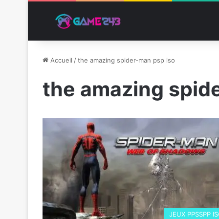
Accueil
/
the amazing spider-man psp iso
the amazing spid
JEUX PPSSPP I