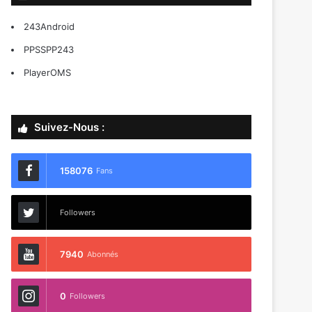
243Android
PPSSPP243
PlayerOMS
Suivez-Nous :
158076
Fans
Followers
7940
Abonnés
0
Followers