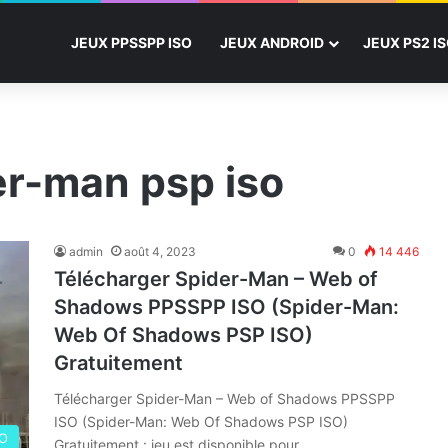
JEUX PPSSPP ISO
JEUX ANDROID
JEUX PS2 I
er-man psp iso
admin
août 4, 2023
0
14 446
Télécharger Spider-Man – Web of
Shadows PPSSPP ISO (Spider-Man:
Web Of Shadows PSP ISO)
Gratuitement
Télécharger Spider-Man – Web of Shadows PPSSPP
ISO (Spider-Man: Web Of Shadows PSP ISO)
SO
Gratuitement : jeu est disponible pour…