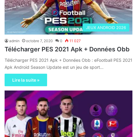
JEUX ANDROID 2026
admin
octobre 7, 2020
0
11 027
Télécharger PES 2021 Apk + Données Obb
Télécharger PES 2021 Apk + Données Obb : eFootball PES 2021
Apk Android Season Update est un jeu de sport…
Lire la suite »