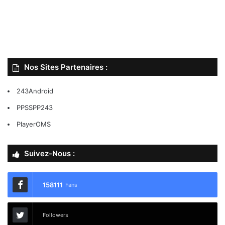
Nos Sites Partenaires :
243Android
PPSSPP243
PlayerOMS
Suivez-Nous :
158111
Fans
Followers