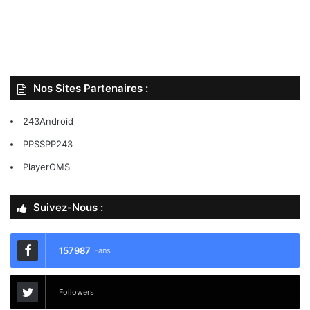
Nos Sites Partenaires :
243Android
PPSSPP243
PlayerOMS
Suivez-Nous :
157987
Fans
Followers