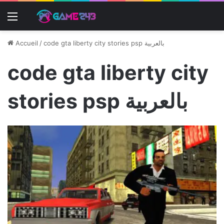
Menu
Accueil
/
code gta liberty city stories psp بالعربية
code gta liberty city
stories psp بالعربية