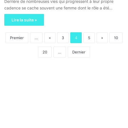
Derrière de nombreuses vies qui progressent à leur propre
cadence se cache souvent une femme dont le rôle a été…
Lire la suite »
Premier
...
«
3
4
5
»
10
20
...
Dernier