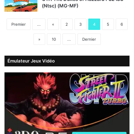
(Ntsc) (MG-MF)
Premier
...
«
2
3
4
5
6
»
10
...
Dernier
Émulateur Jeux Vidéo