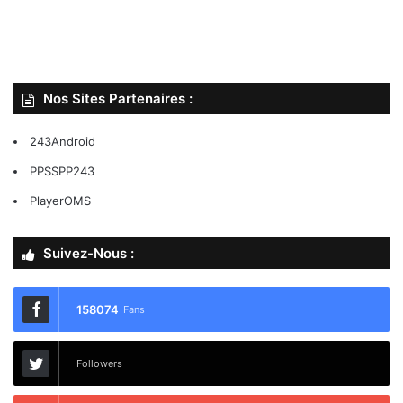
Nos Sites Partenaires :
243Android
PPSSPP243
PlayerOMS
Suivez-Nous :
158074
Fans
Followers